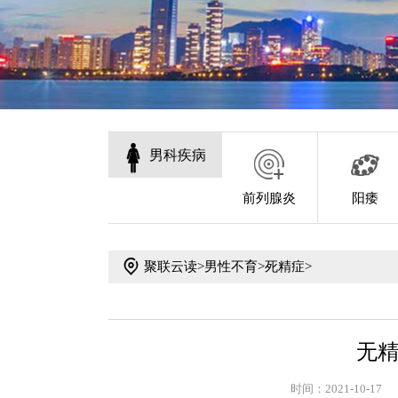
男科疾病
前列腺炎
阳痿
聚联云读
>
男性不育
>
死精症
>
无
时间：2021-10-17