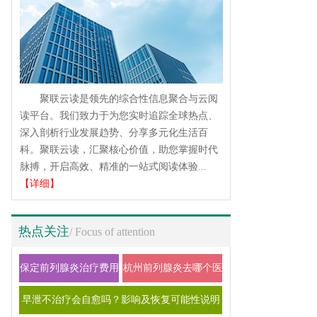
聚联云读是领先的综合性信息聚合与云阅
读平台。我们致力于为您实时追踪全球热点、
深入剖析行业发展趋势、分享多元化生活百
科。聚联云读，汇聚核心价值，助您掌握时代
脉搏，开启高效、精准的一站式阅读体验...
【详细】
热点关注
/ Focus of attention
保定前列腺炎治疗费用
杭州前列腺炎去哪个医
大概多少钱
院看比较好
早泄不治疗会自愈吗？影响及恢复可能性说明