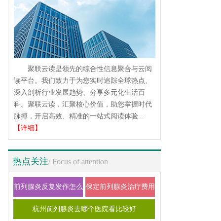
聚联云读是领先的综合性信息聚合与云阅
读平台。我们致力于为您实时追踪全球热点、
深入剖析行业发展趋势、分享多元化生活百
科。聚联云读，汇聚核心价值，助您掌握时代
脉搏，开启高效、精准的一站式阅读体验...
【详细】
热点关注
/ Focus of attention
前列腺炎反复发作怎么
保定前列腺炎治疗费用
办？2026科学治疗与日
大概多少钱
杭州前列腺炎去哪个医院看比较好