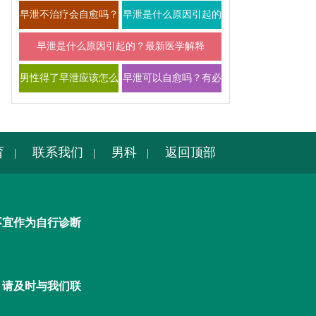
常预防全解析
早泄不治疗会自愈吗？
早泄是什么原因引起的
影响及恢复可能性说明
有哪些症状 如何改善
早泄是什么原因引起的？最新医学解释
男性得了早泄应该怎么
早泄可以自愈吗？有必
办
要进行专业治疗吗
育
联系我们
男科
返回顶部
|
|
|
不宜作为自行诊断
，请及时与我们联