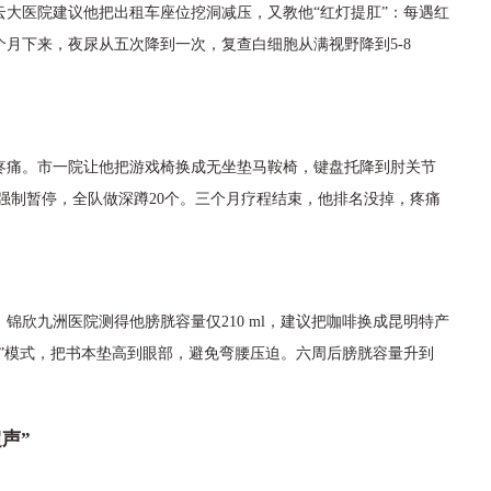
大医院建议他把出租车座位挖洞减压，又教他“红灯提肛”：每遇红
两个月下来，夜尿从五次降到一次，复查白细胞从满视野降到5-8
疼痛。市一院让他把游戏椅换成无坐垫马鞍椅，键盘托降到肘关节
分钟强制暂停，全队做深蹲20个。三个月疗程结束，他排名没掉，疼痛
锦欣九洲医院测得他膀胱容量仅210 ml，建议把咖啡换成昆明特产
”模式，把书本垫高到眼部，避免弯腰压迫。六周后膀胱容量升到
声”