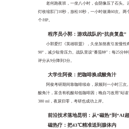
老何跑夜班，一坐八小时，会阴像压了石头。云
灯收缩肛门10秒，放松10秒，一小时做满60次。
个/HP。
程序员小郭：游戏战队的“抗炎复盘”
小郭爱打《英雄联盟》，久坐加熬夜引发慢性
90°，减少耻骨压力。战队里设“番茄钟”：每25
评分从9分降到3分。
大学生阿俊：把咖啡换成酸角汁
阿俊考研期间靠咖啡续命，尿频到一小时三次。
酸角汁，富含有机酸却低咖啡因；晚自习改用“站读
380 ml，夜尿归零，考研也成功上岸。
前沿技术落地昆明：从“磁热”到“AI超
磁热疗：把43℃精准送到腺体内