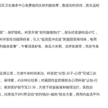
社区卫生服务中心免费做四次前列腺按摩，数据实时回传，医生远程
室”，保护隐私。科室开展“前列腺微热疗”，探头经直肠恒温43℃，
。对伴发性功能障碍者，引入“低强度冲击波”刺激阴茎海绵体，每周
列腺炎套餐”，午餐清蒸鲈鱼、南瓜小米粥、凉拌鱼腥草，凭挂号条
足两公里，方便午休时间来治。科室把“分型-分子-心理”写成三步
体、淋球菌，45分钟出结果；对顽固性盆腔痛联合心理科做“认知-行
。夜班医护留守至21:30，方便下班族输液和物理治疗。医院自
，结果低于8PU即启动“前列地尔+磁热”联合方案，两周内血流平均