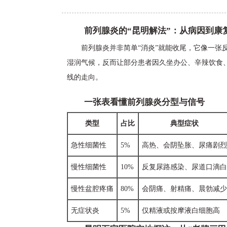
前列腺炎的“昆明解法”：从病因到康
前列腺炎并非简单“消炎”就能收尾，它像一张
湿润气候，反而让部分患者因久坐办公、辛辣饮食
线的走向。
一张表看懂前列腺炎分型与信号
类型
占比
典型症状
急性细菌性
5%
高热、会阴坠胀、尿痛剧烈
慢性细菌性
10%
反复尿路感染、尿道口滴白
慢性盆腔疼痛
80%
会阴痛、射精痛、晨勃减少
无症状炎
5%
仅精液或按摩液白细胞高