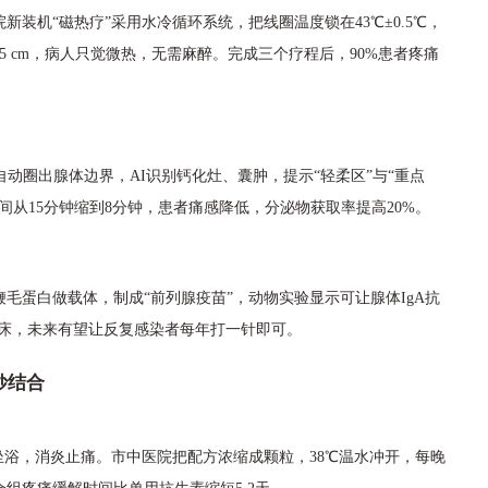
装机“磁热疗”采用水冷循环系统，把线圈温度锁在43℃±0.5℃，
5 cm，病人只觉微热，无需麻醉。完成三个疗程后，90%患者疼痛
动圈出腺体边界，AI识别钙化灶、囊肿，提示“轻柔区”与“重点
从15分钟缩到8分钟，患者痛感降低，分泌物获取率提高20%。
毛蛋白做载体，制成“前列腺疫苗”，动物实验显示可让腺体IgA抗
期临床，未来有望让反复感染者每年打一针即可。
妙结合
坐浴，消炎止痛。市中医院把配方浓缩成颗粒，38℃温水冲开，每晚