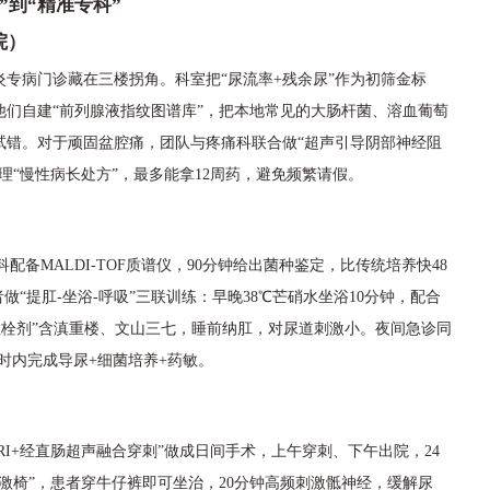
”到“精准专科”
院）
专病门诊藏在三楼拐角。科室把“尿流率+残余尿”作为初筛金标
们自建“前列腺液指纹图谱库”，把本地常见的大肠杆菌、溶血葡萄
试错。对于顽固盆腔痛，团队与疼痛科联合做“超声引导阴部神经阻
理“慢性病长处方”，最多能拿12周药，避免频繁请假。
配备MALDI-TOF质谱仪，90分钟给出菌种鉴定，比传统培养快48
“提肛-坐浴-呼吸”三联训练：早晚38℃芒硝水坐浴10分钟，配合
黄散栓剂”含滇重楼、文山三七，睡前纳肛，对尿道刺激小。夜间急诊同
时内完成导尿+细菌培养+药敏。
I+经直肠超声融合穿刺”做成日间手术，上午穿刺、下午出院，24
激椅”，患者穿牛仔裤即可坐治，20分钟高频刺激骶神经，缓解尿