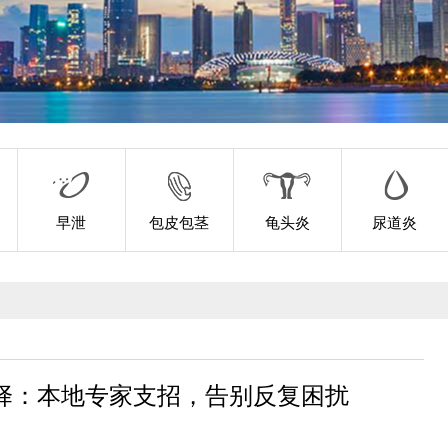
早泄
包皮包茎
龟头炎
尿道炎
择：本地专家支招，告别反复困扰