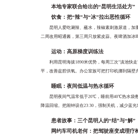
本地专家联合给出的“昆明生活处方”
饮食：把“辣”与“冰”拉出恶性循环
昆明人爱吃涮辣、蘸水，辣椒素刺激尿道，加重
二周改用昭通酱，第三周只放紫皮蒜。夜啤酒加冰啤
运动：高原梯度训练法
利用昆明海拔1890米优势，每周三次“滇池快走
平，改善盆腔供氧。办公室族可把打印机挪到隔壁办
睡眠：夜间低温与热水循环
昆明夜间气温常低于20℃，睡前用40℃热水袋
降温回缩。把闹钟设在23:30，强制关机，减少蓝
患者故事：三个昆明人的“结”与“解”
网约车司机老何：把驾驶座变成理疗