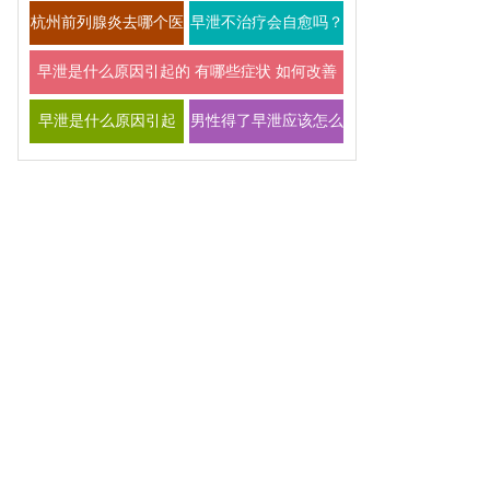
指南
常预防全解析
杭州前列腺炎去哪个医
早泄不治疗会自愈吗？
院看比较好
影响及恢复可能性说明
早泄是什么原因引起的 有哪些症状 如何改善
早泄是什么原因引起
男性得了早泄应该怎么
的？最新医学解释
办