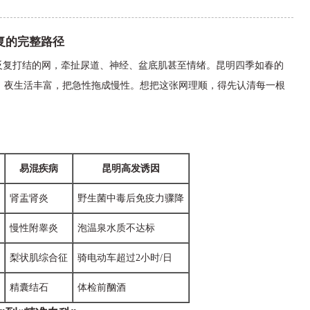
复的完整路径
反复打结的网，牵扯尿道、神经、盆底肌甚至情绪。昆明四季如春的
、夜生活丰富，把急性拖成慢性。想把这张网理顺，得先认清每一根
易混疾病
昆明高发诱因
肾盂肾炎
野生菌中毒后免疫力骤降
慢性附睾炎
泡温泉水质不达标
梨状肌综合征
骑电动车超过2小时/日
精囊结石
体检前酗酒