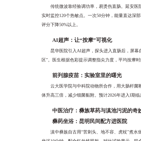
传统微波靠经验调功率，易烫伤直肠。延安医院新
实时监控120个热敏点。一次50分钟，能量直达深部
评分下降50%以上。
AI超声：让“按摩”可视化
昆华医院引入AI超声，探头进入直肠后，屏幕自
区”。医生根据色彩提示调整指尖力度，平均按摩时间
前列腺疫苗：实验室里的曙光
云大医学院与中科院动物所合作，用大肠杆菌鞭
体升高三倍，减少细菌黏附。预计2026年进入I
中医治疗：彝族草药与滇池污泥的奇
彝药坐浴：昆明民间配方进医院
滇中彝族自古用“苦刺头、地不容、虎杖”煮水