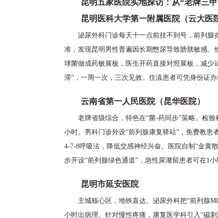
昆明五家医院实地探访：从“老牌三甲
昆明医科大学第一附属医院（云大医
泌尿外科门诊每天十一点前挂不到号，前列腺炎
准，发现昆明男性普遍因长期憋尿导致膀胱敏感。他
球菌做成药敏展板，医生开药直接对照展板，减少
滞”，一周一次，三次见效。住滇患者可凭身份证办
云南省第一人民医院（昆华医院）
老牌省级综合，特色在“菌-药同步”策略。检验科
小时。男科门诊外设“前列腺康复驿站”，免费教患者做
4-7-8呼吸法，降低交感神经兴奋。医院自制“金
步开设“前列腺绿色通道”，急性尿潴留患者可在1小
昆明市延安医院
主城核心区，地铁直达。泌尿外科把“前列腺MR
小时出病理。针对慢性疼痛，康复医学科引入“磁刺