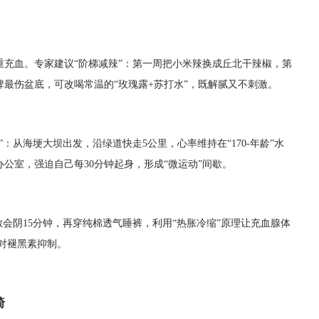
充血。专家建议“阶梯减辣”：第一周把小米辣换成丘北干辣椒，第
最伤盆底，可改喝常温的“玫瑰露+苏打水”，既解腻又不刺激。
”：从海埂大坝出发，沿绿道快走5公里，心率维持在“170-年龄”水
公室，强迫自己每30分钟起身，形成“微运动”间歇。
敷会阴15分钟，再穿纯棉透气睡裤，利用“热胀冷缩”原理让充血腺体
光对褪黑素抑制。
椅