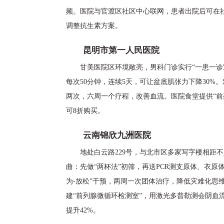
频。医院与官渡区社区中心联网，患者出院后可在
调整抗生素方案。
昆明市第一人民医院
甘美医院区环境敞亮，男科门诊实行“一患一诊
每次50分钟，连续5天，可让盆底肌张力下降30%
两次，六周一个疗程，改善血流。医院食堂提供“前
可8折购买。
云南锦欣九洲医院
地处白云路229号，与北市区多家写字楼相距不
曲：先做“两杯法”初筛，再送PCR测支原体、衣原
为-放松”干预，两周一次团体治疗，降低灾难化思维
建“前列腺微循环检测室”，用激光多普勒测会阴血流
提升42%。